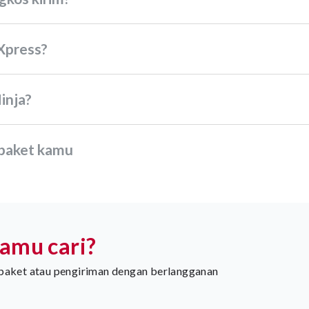
 Xpress?
inja?
 paket kamu
amu cari?