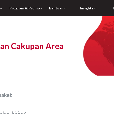
Program & Promo
Bantuan
Insights
 dan Cakupan Area
paket
gkos kirim?