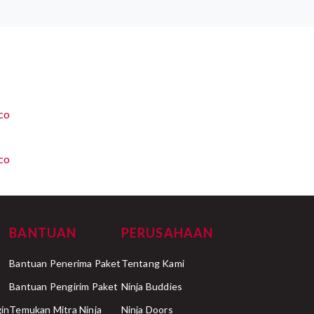
co
co
BANTUAN
PERUSAHAAN
Bantuan Penerima Paket
Tentang Kami
Bantuan Pengirim Paket
Ninja Buddies
in
Temukan Mitra Ninja
Ninja Doors