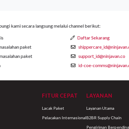
ngi kami secara langsung melalui channel berikut:
is
Daftar Sekarang
masalahan paket
shippercare_id@ninjavan.
rmasalahan paket
support_id@ninjavan.co
a
id-coe-comms@ninjavan.
FITUR CEPAT
LAYANAN
Lacak Paket
Layanan Utama
Pelacakan Internasional
B2BR Supply Chain
Pengiriman Berpending