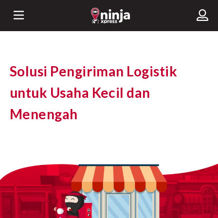
Solusi Pengiriman Logistik
untuk Usaha Kecil dan
Menengah